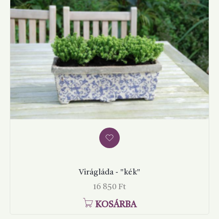
Virágláda - "kék"
Ár
16 850 Ft
KOSÁRBA