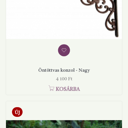
Öntöttvas konzol - Nagy
Ár
4 100 Ft
KOSÁRBA
ÚJ