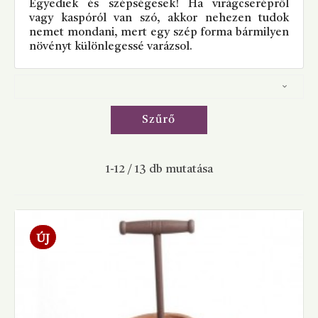
Egyediek és szépségesek! Ha virágcserépről
vagy kaspóról van szó, akkor nehezen tudok
nemet mondani, mert egy szép forma bármilyen
növényt különlegessé varázsol.

Szűrő
1-12 / 13 db mutatása
ÚJ