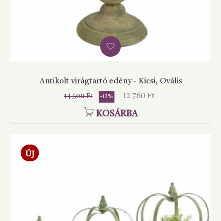
Antikolt virágtartó edény - Kicsi, Ovális
Normál
Ár
12 760 Ft
14 500 Ft
-12%
ár
KOSÁRBA
ÚJ