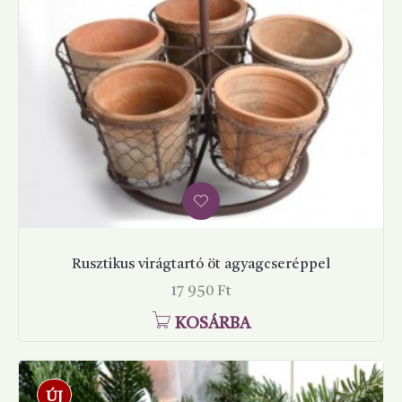
Rusztikus virágtartó öt agyagcseréppel
Ár
17 950 Ft
KOSÁRBA
ÚJ