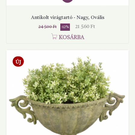
Antikolt virágtartó - Nagy, Ovális
Normál
Ár
21 560 Ft
24 500 Ft
-12%
ár
KOSÁRBA
ÚJ