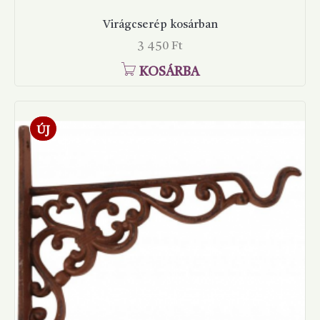
Virágcserép kosárban
Ár
3 450 Ft
KOSÁRBA
ÚJ