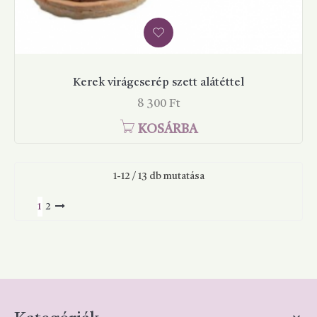
Kerek virágcserép szett alátéttel
Ár
8 300 Ft
KOSÁRBA
1-12 / 13 db mutatása
1
2