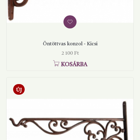
Öntöttvas konzol - Kicsi
Ár
2 100 Ft
KOSÁRBA
ÚJ