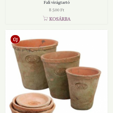
Fali virágtartó
Ár
8 500 Ft
KOSÁRBA
ÚJ