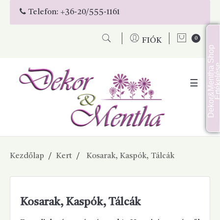
Telefon:
+36-20/555-1161
0
FIÓK
D
e
k
o
r
&
M
e
n
t
h
a
S
h
o
p
É
r
t
é
k
e
l
é
s
Toggl
☰
naviga
Kezdőlap
Kert
Kosarak, Kaspók, Tálcák
Kosarak, Kaspók, Tálcák