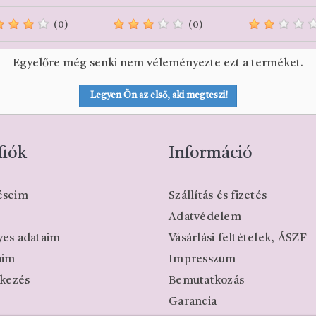
(0)
(0)
Egyelőre még senki nem véleményezte ezt a terméket.
Legyen Ön az első, aki megteszi!
fiók
Információ
éseim
Szállítás és fizetés
m
Adatvédelem
es adataim
Vásárlási feltételek, ÁSZF
aim
Impresszum
tkezés
Bemutatkozás
Garancia