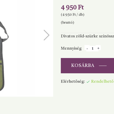
4 950 Ft
(4 950 Ft / db)
(bruttó)
Divatos zöld-szürke színössz
Mennyiség
KOSÁRBA
Elérhetőség:
Rendelhető
