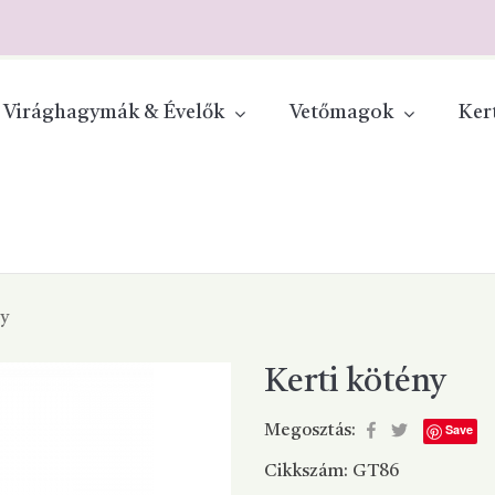
Virághagymák & Évelők
Vetőmagok
Ker
ny
Kerti kötény
Save
Megosztás:
Cikkszám:
GT86