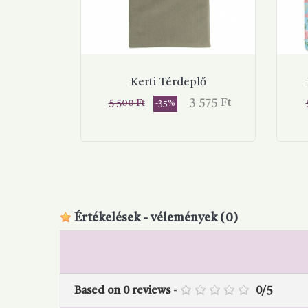
Kerti Térdeplő
Normál
Ár
N
3 575 Ft
5 500 Ft
-35%
ár
á
KOSÁRBA
Értékelések - vélemények
(0)
Based on
0
reviews
-
0
/
5