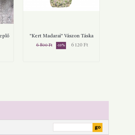
eplő
"Kert Madarai" Vászon Táska
Normál
Ár
6 120 Ft
6 800 Ft
-10%
ár
BA
KOSÁRBA