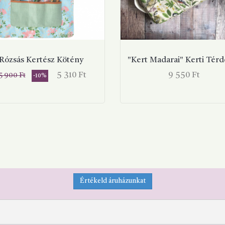
Rózsás Kertész Kötény
"Kert Madarai" Kerti Térd
ormál
Ár
Ár
5 310 Ft
9 550 Ft
5 900 Ft
-10%
r
KOSÁRBA
KOSÁR
Értékeld áruházunkat