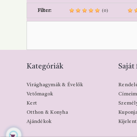
Filter:
(0)
Kategóriák
Saját 
Virághagymák & Évelők
Rendel
Vetőmagok
Címei
Kert
Személy
Otthon & Konyha
Kuponj
Ajándékok
Kijelen
