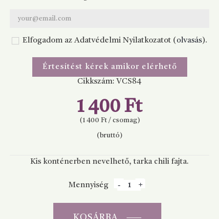
Elfogadom az Adatvédelmi Nyilatkozatot (
olvasás
).
Értesítést kérek amikor elérhető
Cikkszám:
VCS84
1 400 Ft
(1 400 Ft / csomag)
(bruttó)
Kis konténerben nevelhető, tarka chili fajta.
Mennyiség
KOSÁRBA