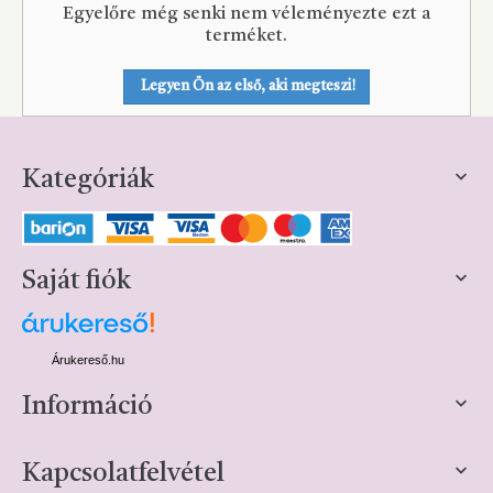
Egyelőre még senki nem véleményezte ezt a
terméket.
Legyen Ön az első, aki megteszi!

Kategóriák

Saját fiók
Árukereső.hu

Információ

Kapcsolatfelvétel