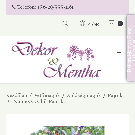
Telefon:
+36-20/555-1161
0
FIÓK
D
e
k
o
r
&
M
e
n
t
h
a
S
h
o
p
É
r
t
é
k
e
l
é
s
Toggl
☰
naviga
Kezdőlap
Vetőmagok
Zöldségmagok
Paprika
Numex C. Chili Paprika