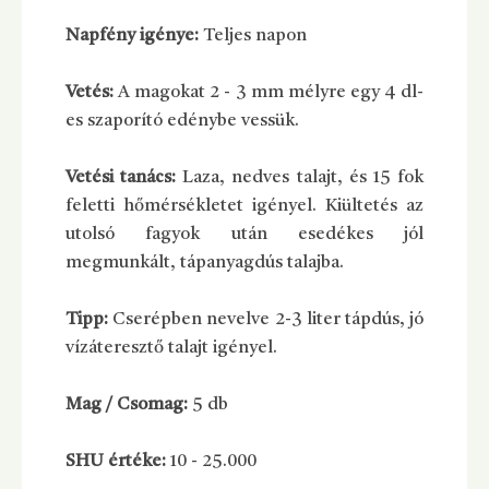
Napfény igénye:
Teljes napon
Vetés:
A magokat 2 - 3 mm mélyre egy 4 dl-
es szaporító edénybe vessük.
Vetési tanács:
Laza, nedves talajt, és 15 fok
feletti hőmérsékletet igényel. Kiültetés az
utolsó fagyok után esedékes jól
megmunkált, tápanyagdús talajba.
Tipp:
Cserépben nevelve 2-3 liter tápdús, jó
vízáteresztő talajt igényel.
Mag / Csomag:
5 db
SHU értéke:
10 - 25.000