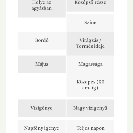
Helye az
Középső része
ágyásban
Színe
Bordó
Virágzás /
Termés ideje
Május
Magassága
Közepes (90
cm- ig)
Vízigénye
Nagy vízigényű
Napfény igénye
Teljes napon