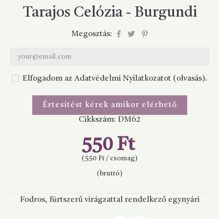
Tarajos Celózia - Burgundi
Megosztás:
Elfogadom az Adatvédelmi Nyilatkozatot (
olvasás
).
Értesítést kérek amikor elérhető
Cikkszám:
DM62
550 Ft
(550 Ft / csomag)
(bruttó)
Fodros, fürtszerű virágzattal rendelkező egynyári