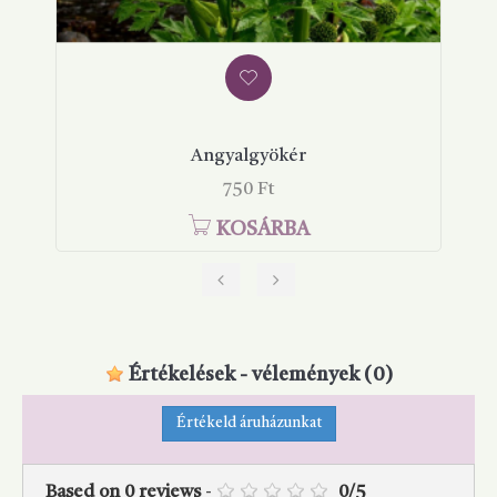
Angyalgyökér
Ár
750 Ft
KOSÁRBA
‹
›
Értékelések - vélemények
(0)
Értékeld áruházunkat
Based on
0
reviews
-
0
/
5