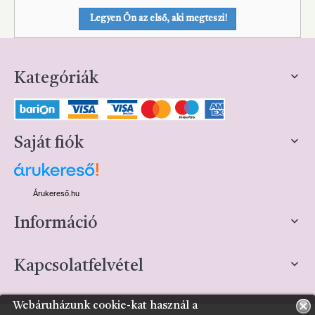
Legyen Ön az első, aki megteszi!

Kategóriák

Saját fiók
Árukereső.hu

Információ

Kapcsolatfelvétel
Webáruházunk cookie-kat használ a