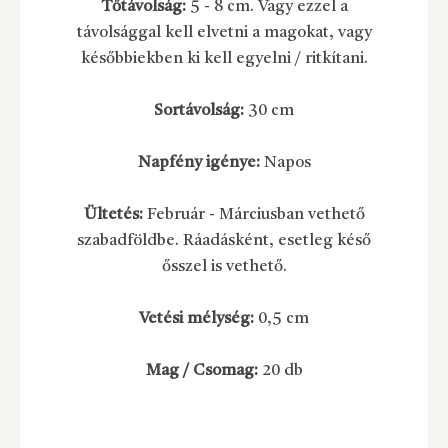
Tőtávolság:
5 - 8 cm. Vagy ezzel a
távolsággal kell elvetni a magokat, vagy
későbbiekben ki kell egyelni / ritkítani.
Sortávolság:
30 cm
Napfény igénye:
Napos
Ültetés:
Február - Márciusban vethető
szabadföldbe. Ráadásként, esetleg késő
ősszel is vethető.
Vetési mélység:
0,5 cm
Mag / Csomag:
20 db