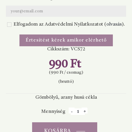
Elfogadom az Adatvédelmi Nyilatkozatot (
olvasás
).
Értesítést kérek amikor elérhető
Cikkszám:
VCS72
990 Ft
(990 Ft / csomag)
(bruttó)
Gömbölyű, arany husú cékla
Mennyiség
KOSÁRBA