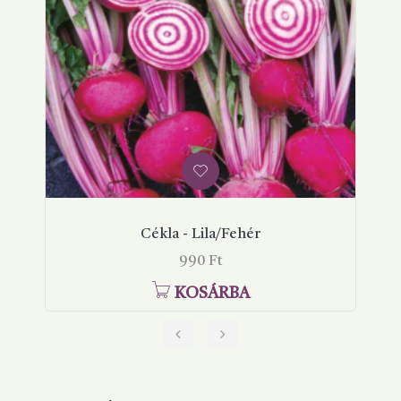
Cékla - Lila/Fehér
Ár
990 Ft
KOSÁRBA
‹
›