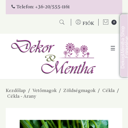
Telefon:
+36-20/555-1161
0
FIÓK
D
e
k
o
r
&
M
e
n
t
h
a
S
h
o
p
É
r
t
é
k
e
l
é
s
Toggl
☰
naviga
Kezdőlap
Vetőmagok
Zöldségmagok
Cékla
Cékla - Arany